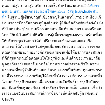
คุณภาพสูง ราคาสูง บริการรวดเร็วสำหรับเมมเบรน Ptfe
ตัวกร
องเมมเบรน
,
เบลคกรองคอมโพสิต Eptfe
,
วัสดุ Eptfe
,
Eptfe กัน
น้ำ
.ในฐานะผู้เชี่ยวชาญที่เชี่ยวชาญในสาขานี้ เรามุ่งมั่นที่จะแก้
ปัญหาการป้องกันอุณหภูมิสูงสำหรับผู้ใช้ผลิตภัณฑ์จะจัดส่งไปยัง
ทั่วโลก เช่น ยุโรป อเมริกา ออสเตรเลีย กัวเตมาลา มอนทรีออล
ไทย อียิปต์ โดยทั่วไปทีมวิศวกรผู้เชี่ยวชาญของเราจะพร้อมที่จะ
ให้บริการคุณในการให้คำปรึกษาและข้อเสนอแนะเรายัง
สามารถให้ตัวอย่างฟรีแก่คุณเพื่อตอบสนองความต้องการของ
คุณความพยายามอย่างดีที่สุดจะเกิดขึ้นเพื่อให้บริการและสินค้า
ที่ดีที่สุดแก่คุณเมื่อคุณสนใจในธุรกิจและสินค้าของเรา อย่าลืม
พูดคุยกับเราโดยส่งอีเมลหรือโทรหาเราอย่างรวดเร็วในความ
พยายามที่จะรู้จักสินค้าและบริษัทของเราเป็นพิเศษ คุณสามารถ
มาที่โรงงานของเราเพื่อดูได้โดยทั่วไปเราจะต้อนรับแขกจากทั่ว
โลกมายังธุรกิจของเราเพื่อสร้างความสัมพันธ์ทางธุรกิจกับเรา
อย่าลังเลที่จะพูดคุยกับเราสำหรับธุรกิจขนาดเล็ก และเราเชื่อว่า
เราจะแบ่งปันประสบการณ์การซื้อขายที่ดีที่สุดกับผู้ค้าทั้งหมด
ของเรา